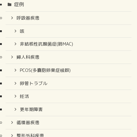
症例
呼吸器疾患
咳
非結核性抗酸菌症(肺MAC)
婦人科疾患
PCOS(多嚢胞卵巣症候群)
卵管トラブル
妊活
更年期障害
循環器疾患
整形外科疾患