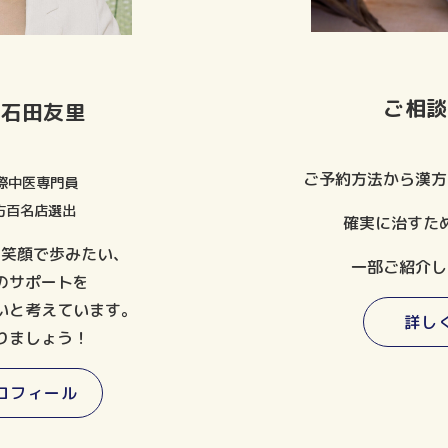
ご相談
・石田友里
ご予約方法から漢方
際中医専門員
方百名店選出
確実に治すた
を笑顔で歩みたい、
一部ご紹介し
のサポートを
いと考えています。
詳し
りましょう！
ロフィール