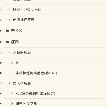
肝炎・胆のう疾患
自律神経疾患
未分類
症例
呼吸器疾患
咳
非結核性抗酸菌症(肺MAC)
婦人科疾患
PCOS(多嚢胞卵巣症候群)
卵管トラブル