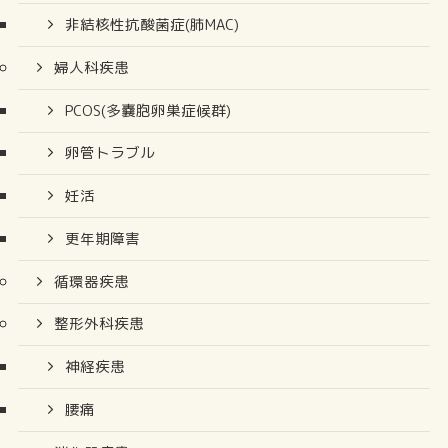
非結核性抗酸菌症(肺MAC)
婦人科疾患
PCOS(多嚢胞卵巣症候群)
卵管トラブル
妊活
更年期障害
循環器疾患
整形外科疾患
神経疾患
腰痛