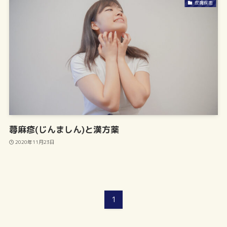
皮膚疾患
蕁麻疹(じんましん)と漢方薬
2020年11月23日
1