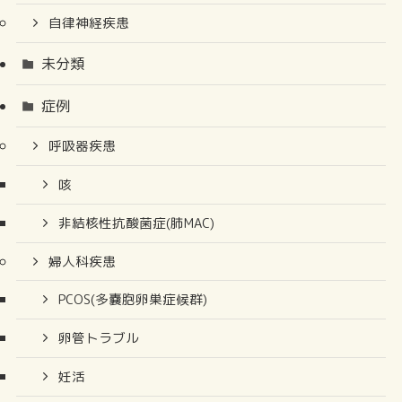
自律神経疾患
未分類
症例
呼吸器疾患
咳
非結核性抗酸菌症(肺MAC)
婦人科疾患
PCOS(多嚢胞卵巣症候群)
卵管トラブル
妊活